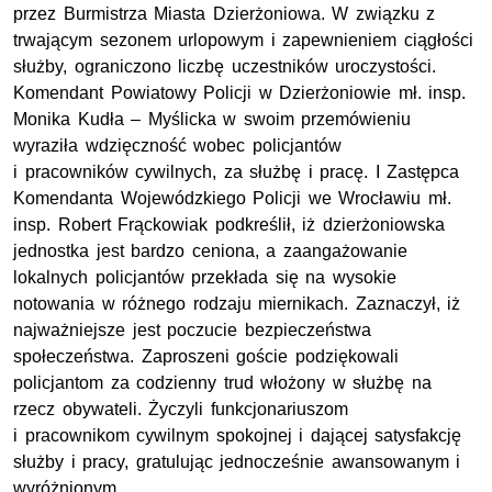
przez Burmistrza Miasta Dzierżoniowa. W związku z
trwającym sezonem urlopowym i zapewnieniem ciągłości
służby, ograniczono liczbę uczestników uroczystości.
Komendant Powiatowy Policji w Dzierżoniowie mł. insp.
Monika Kudła – Myślicka w swoim przemówieniu
wyraziła wdzięczność wobec policjantów
i pracowników cywilnych, za służbę i pracę. I Zastępca
Komendanta Wojewódzkiego Policji we Wrocławiu mł.
insp. Robert Frąckowiak podkreślił, iż dzierżoniowska
jednostka jest bardzo ceniona, a zaangażowanie
lokalnych policjantów przekłada się na wysokie
notowania w różnego rodzaju miernikach. Zaznaczył, iż
najważniejsze jest poczucie bezpieczeństwa
społeczeństwa. Zaproszeni goście podziękowali
policjantom za codzienny trud włożony w służbę na
rzecz obywateli. Życzyli funkcjonariuszom
i pracownikom cywilnym spokojnej i dającej satysfakcję
służby i pracy, gratulując jednocześnie awansowanym i
wyróżnionym.